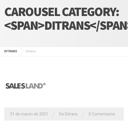
CAROUSEL CATEGORY:
<SPAN>DITRANS</SPAN
DITRANS
Ditrans
/
/
31 de marzo de 2021
De
Ditrans
0 Comentarios