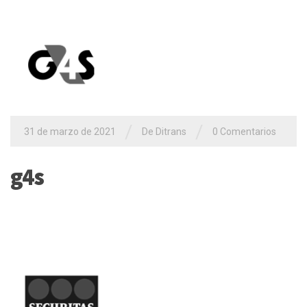
/
/
31 de marzo de 2021
De
Ditrans
0 Comentarios
g4s