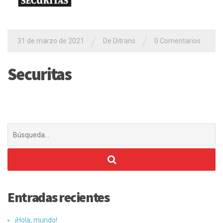
/
/
31 de marzo de 2021
De
Ditrans
0 Comentarios
Securitas
Buscar:
Entradas recientes
¡Hola, mundo!