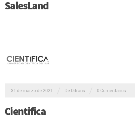
SalesLand
/
/
31 de marzo de 2021
De
Ditrans
0 Comentarios
Cientifica