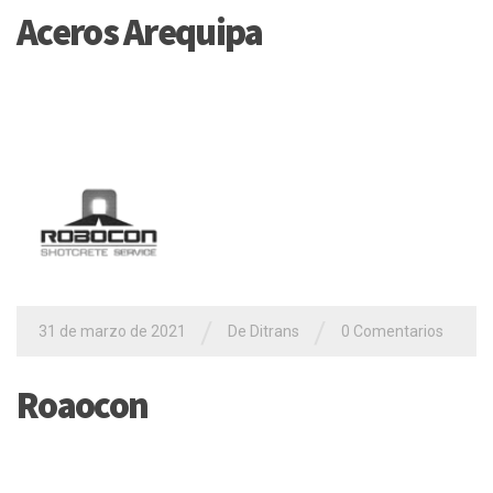
Aceros Arequipa
/
/
31 de marzo de 2021
De
Ditrans
0 Comentarios
Roaocon