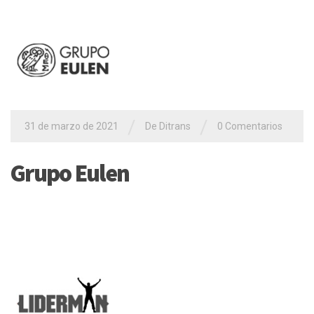
/
/
31 de marzo de 2021
De
Ditrans
0 Comentarios
Grupo Eulen